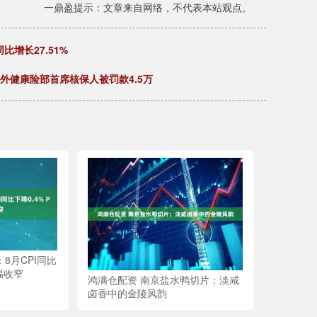
一鼎盈提示：文章来自网络，不代表本站观点。
比增长27.51%
意外健康险部首席核保人被罚款4.5万
8月CPI同比
降幅收窄
鸿满仓配资 南京盐水鸭切片：淡咸
卤香中的金陵风韵