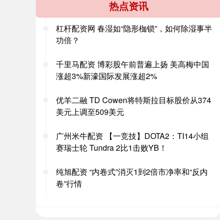
热点资讯
杠杆配资网 春湿如“隐形枷锁”，如何除湿事半
功倍？
千里马配资 博彩股午前普遍上扬 美高梅中国
涨超3%新濠国际发展涨超2%
优羊二融 TD Cowen将特斯拉目标股价从374
美元上调至509美元
广州米牛配资 【一竞技】DOTA2：TI14小组
赛瑞士轮 Tundra 2比1击败YB！
纯旭配资 “内卷式”消灭1到2倍市净率和“反内
卷”行情