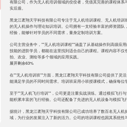
有限公司，作为无人机培训领域的佼佼者，凭借其完善的课程体系
实后盾。
黑龙江袤翔天宇科技有限公司专注于无人机培训课程、无人机培训
的无人机操作与理论知识培训。公司拥有一支经验丰富的师资团队
经验，能够针对学员的不同需求，量身定制培训方案。
公司主营业务中，**无人机培训课程**涵盖了从基础操作到高级
技能的进阶学员，都能在这里找到适合自己的课程。课程内容不仅
拍、农业、测绘等多个领域的应用实践。
展开剩余63%
在**无人机培训班**方面，黑龙江袤翔天宇科技有限公司提供了
能满足学员的不同时间需求。培训班采用小班授课模式，确保每位
至于**无人机飞行培训**，公司更是注重实战演练。通过模拟飞
能积累丰富的飞行经验。公司还配备了先进的无人机设备与模拟飞
据统计，黑龙江袤翔天宇科技有限公司已成功培养了数百名无人机
域，为行业的发展注入了新的活力。公司的培训课程也因其系统性