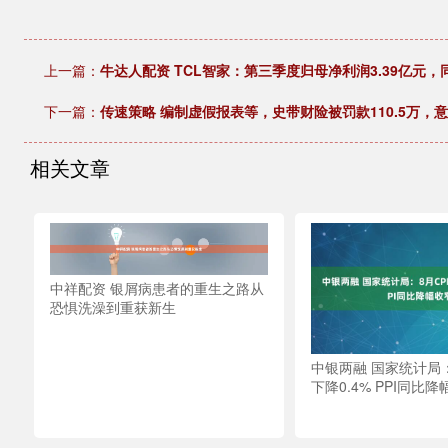
上一篇：
牛达人配资 TCL智家：第三季度归母净利润3.39亿元，同
下一篇：
传速策略 编制虚假报表等，史带财险被罚款110.5万，
相关文章
中祥配资 银屑病患者的重生之路从
恐惧洗澡到重获新生
中银两融 国家统计局：
下降0.4% PPI同比