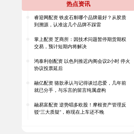
热点资讯
睿迎网配资 铁皮石斛哪个品牌最好？从胶质
到溯源，认准这几个品牌不踩雷
掌上配资 芝商所：因技术问题暂停期货期权
交易，预计短期内将解决
鸿泰利创配资 以色列推迟内阁会议2小时 停火
协议投票延后
融亿配资 骆歆承认与记得谈过恋爱，几年前
就已分手，与乐言的留言纯属虚构
融易富配资 逆势唱多欧股！摩根资产管理反
驳“三大质疑”，称现在上车还不晚