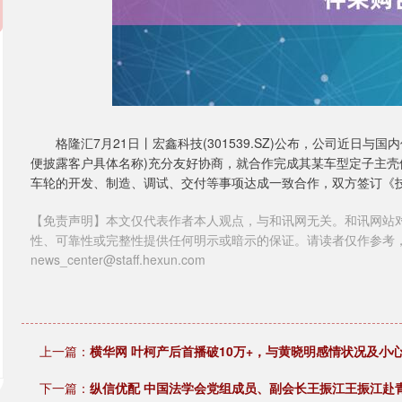
格隆汇7月21日丨宏鑫科技(301539.SZ)公布，公司近日
便披露客户具体名称)充分友好协商，就合作完成其某车型定子主
车轮的开发、制造、调试、交付等事项达成一致合作，双方签订《
【免责声明】本文仅代表作者本人观点，与和讯网无关。和讯网站
性、可靠性或完整性提供任何明示或暗示的保证。请读者仅作参考
news_center@staff.hexun.com
上一篇：
横华网 叶柯产后首播破10万+，与黄晓明感情状况及小
下一篇：
纵信优配 中国法学会党组成员、副会长王振江王振江赴