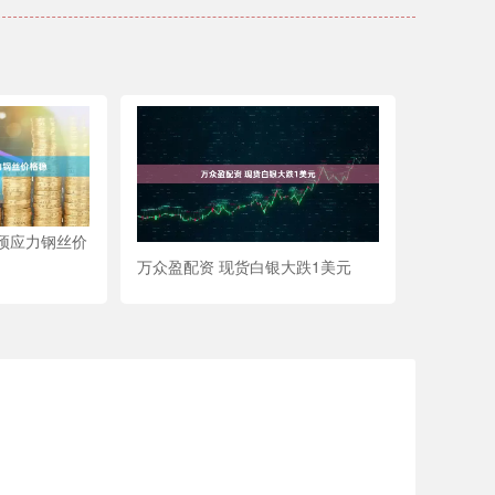
阳预应力钢丝价
万众盈配资 现货白银大跌1美元