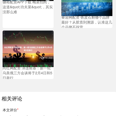
驷裕配资APP下载 梅菜扣肉，
这道&quot;功夫菜&quot;，其实
没那么难
睿迎网配资 铁皮石斛哪个品牌
最好？从胶质到溯源，认准这几
个品牌不踩雷
尚红网配资 泽连斯基：新一轮
乌美俄三方会谈将于2月4日和5
日举行
相关评论
本文评分
*