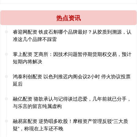
热点资讯
睿迎网配资 铁皮石斛哪个品牌最好？从胶质到溯源，认
准这几个品牌不踩雷
掌上配资 芝商所：因技术问题暂停期货期权交易，预计
短期内将解决
鸿泰利创配资 以色列推迟内阁会议2小时 停火协议投票
延后
融亿配资 骆歆承认与记得谈过恋爱，几年前就已分手，
与乐言的留言纯属虚构
融易富配资 逆势唱多欧股！摩根资产管理反驳“三大质
疑”，称现在上车还不晚