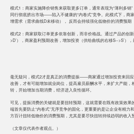
模式1：商家实施降价销售来获取更多订单，通常表现为“薄利多销”
同行彻底挤出市场——陷入不健康的“内卷式”竞争。此模式下，商家
增需求（需求曲线D未移动）， 反而会持续强化低物价的消费预期（P
模式2：商家获取订单更多依靠创新，而非价格战。通过产品的创新
>D’），商家盈利预期改善，增加投资（供给曲线的右移S-->S’）
毫无疑问，模式2才是真正的消费提振——商家通过增加投资来回
改善，才有可能增加就业岗位，提高雇员薪酬水平，来扩大产能，
转，开始增加当期消费，经济进入良性循环。
可见，提振消费的关键就是要扭转预期，这就需要在既有政策效果
端首先要防止“内卷式”无序竞争的固化，更重要的是让企业有精力
方百计扭转低物价的消费预期，尤其是要尽快扭转持续趋弱的收入
（文章仅代表作者观点。）