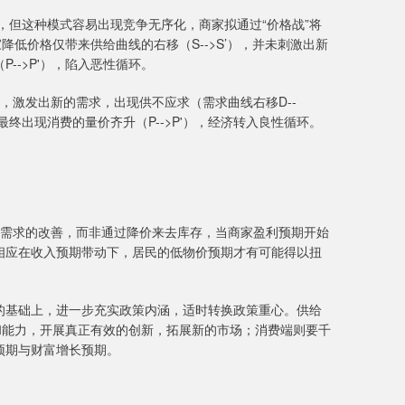
，但这种模式容易出现竞争无序化，商家拟通过“价格战”将
降低价格仅带来供给曲线的右移（S-->S’），并未刺激出新
-->P'），陷入恶性循环。
，激发出新的需求，出现供不应求（需求曲线右移D--
，最终出现消费的量价齐升（P-->P'），经济转入良性循环。
应需求的改善，而非通过降价来去库存，当商家盈利预期开始
相应在收入预期带动下，居民的低物价预期才有可能得以扭
的基础上，进一步充实政策内涵，适时转换政策重心。供给
和能力，开展真正有效的创新，拓展新的市场；消费端则要千
预期与财富增长预期。