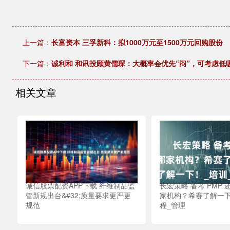
上一篇：
长富资本 三孚新科：拟1000万元至1500万元回购股份
下一篇：
诚利和 和讯投顾黄儒琛：大概率会优先“闷”，可考虑低
相关文章
诚信股票配资APP下载 纤维制品监
长宏策略 备考 PMP
管新规出台&#32;质量要求更严更
家机构？希赛了解一下
规范
程_管理