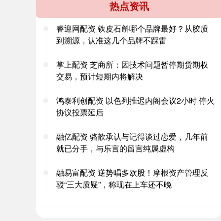
热点资讯
睿迎网配资 铁皮石斛哪个品牌最好？从胶质
到溯源，认准这几个品牌不踩雷
掌上配资 芝商所：因技术问题暂停期货期权
交易，预计短期内将解决
鸿泰利创配资 以色列推迟内阁会议2小时 停火
协议投票延后
融亿配资 骆歆承认与记得谈过恋爱，几年前
就已分手，与乐言的留言纯属虚构
融易富配资 逆势唱多欧股！摩根资产管理反
驳“三大质疑”，称现在上车还不晚