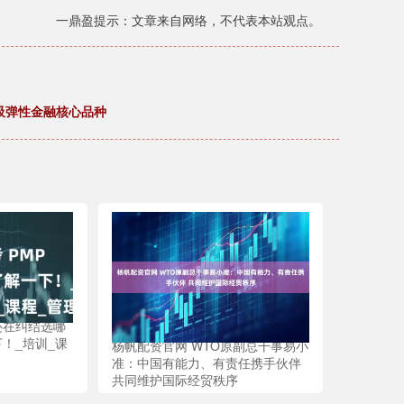
一鼎盈提示：文章来自网络，不代表本站观点。
吸弹性金融核心品种
 还在纠结选哪
！_培训_课
杨帆配资官网 WTO原副总干事易小
准：中国有能力、有责任携手伙伴
共同维护国际经贸秩序