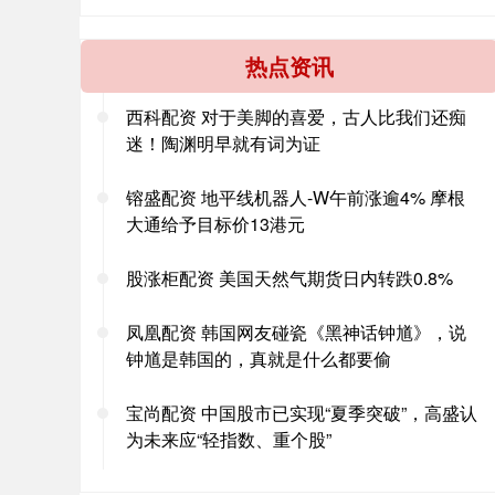
热点资讯
西科配资 对于美脚的喜爱，古人比我们还痴
迷！陶渊明早就有词为证
镕盛配资 地平线机器人-W午前涨逾4% 摩根
大通给予目标价13港元
股涨柜配资 美国天然气期货日内转跌0.8%
凤凰配资 韩国网友碰瓷《黑神话钟馗》，说
钟馗是韩国的，真就是什么都要偷
宝尚配资 中国股市已实现“夏季突破”，高盛认
为未来应“轻指数、重个股”