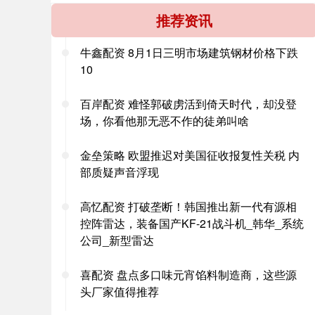
推荐资讯
牛鑫配资 8月1日三明市场建筑钢材价格下跌
10
百岸配资 难怪郭破虏活到倚天时代，却没登
场，你看他那无恶不作的徒弟叫啥
金垒策略 欧盟推迟对美国征收报复性关税 内
部质疑声音浮现
高忆配资 打破垄断！韩国推出新一代有源相
控阵雷达，装备国产KF-21战斗机_韩华_系统
公司_新型雷达
喜配资 盘点多口味元宵馅料制造商，这些源
头厂家值得推荐