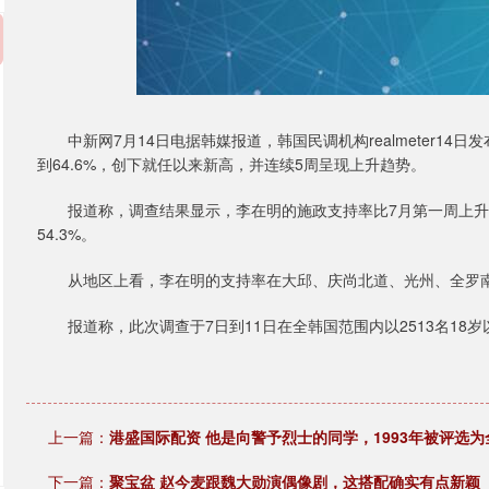
中新网7月14日电据韩媒报道，韩国民调机构realmeter14
到64.6%，创下就任以来新高，并连续5周呈现上升趋势。
报道称，调查结果显示，李在明的施政支持率比7月第一周上升2.5
54.3%。
从地区上看，李在明的支持率在大邱、庆尚北道、光州、全罗南
报道称，此次调查于7日到11日在全韩国范围内以2513名18
上一篇：
港盛国际配资 他是向警予烈士的同学，1993年被评选为
下一篇：
聚宝盆 赵今麦跟魏大勋演偶像剧，这搭配确实有点新颖