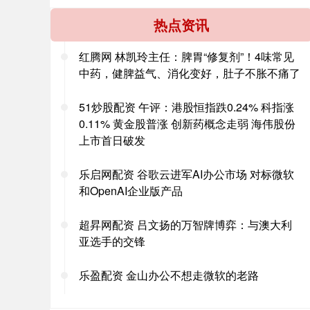
热点资讯
红腾网 林凯玲主任：脾胃“修复剂”！4味常见
中药，健脾益气、消化变好，肚子不胀不痛了
51炒股配资 午评：港股恒指跌0.24% 科指涨
0.11% 黄金股普涨 创新药概念走弱 海伟股份
上市首日破发
乐启网配资 谷歌云进军AI办公市场 对标微软
和OpenAI企业版产品
超昇网配资 吕文扬的万智牌博弈：与澳大利
亚选手的交锋
乐盈配资 金山办公不想走微软的老路