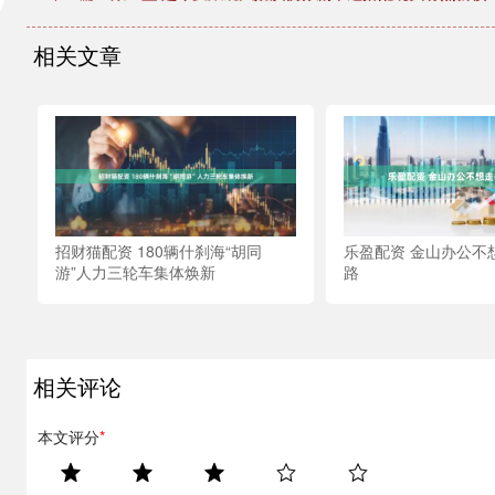
相关文章
招财猫配资 180辆什刹海“胡同
乐盈配资 金山办公不
游”人力三轮车集体焕新
路
相关评论
本文评分
*