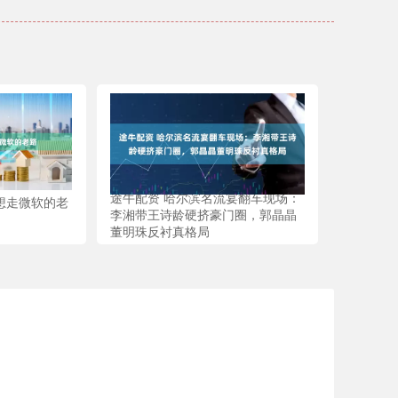
途牛配资 哈尔滨名流宴翻车现场：
想走微软的老
李湘带王诗龄硬挤豪门圈，郭晶晶
董明珠反衬真格局