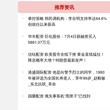
推荐资讯
拳控策略 韩民调机构：李在明支持率达64.6%
创就任以来新高
华丰配资 巨化股份：7月4日获融资买入
5861.07万元
信钰配资 欧美股市全线下挫 黄金直线猛拉！
降息概率大增？特朗普最新发声！
港盛国际配资 他是向警予烈士的同学，1993
年被评选为全国长寿老人，享年99岁_赵毅敏
_东北抗联_革命
国榮配资 俄失事客机“黑匣子”已找到