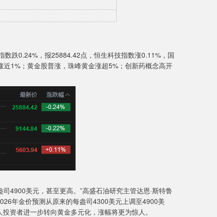
.24%，报25884.42点，恒生科技指数涨0.11%，国
东涨近1%；黄金股普涨，珠峰黄金涨超5%；创新药概念高开
司4900美元，甚至更高。”高盛石油研究主管达恩·斯特鲁
26年金价预测从原来的每盎司4300美元上调至4900美
人投资者进一步转向黄金多元化，涨幅将更为惊人。