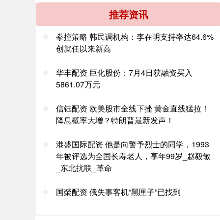
推荐资讯
拳控策略 韩民调机构：李在明支持率达64.6%
创就任以来新高
华丰配资 巨化股份：7月4日获融资买入
5861.07万元
信钰配资 欧美股市全线下挫 黄金直线猛拉！
降息概率大增？特朗普最新发声！
港盛国际配资 他是向警予烈士的同学，1993
年被评选为全国长寿老人，享年99岁_赵毅敏
_东北抗联_革命
国榮配资 俄失事客机“黑匣子”已找到