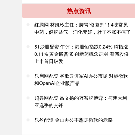
热点资讯
红腾网 林凯玲主任：脾胃“修复剂”！4味常见
中药，健脾益气、消化变好，肚子不胀不痛了
51炒股配资 午评：港股恒指跌0.24% 科指涨
0.11% 黄金股普涨 创新药概念走弱 海伟股份
上市首日破发
乐启网配资 谷歌云进军AI办公市场 对标微软
和OpenAI企业版产品
超昇网配资 吕文扬的万智牌博弈：与澳大利
亚选手的交锋
乐盈配资 金山办公不想走微软的老路