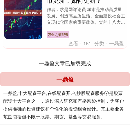
市更新，如何更新？
作者：求是网评论员 城市是推动高质量
发展、创造高品质生活、全面建设社会主
义现代化国家的重要载体。党的十八大以
来，在以习近平同志为核心的党中央坚强
领导下，我国城市....
万全之策配资
查看：
161
分类：
一鼎盈
一鼎盈文章已加载完成
一鼎盈
一鼎盈,十大配资平台,在线配资开户,炒股配资服务⑦是股票
配资十大平台之一，通过深入研究和严格风险控制，为客户
提供准确的投资建议和个性化的投资组合设计。其主要业务
范围包括但不限于股票、期货、基金等交易服务。