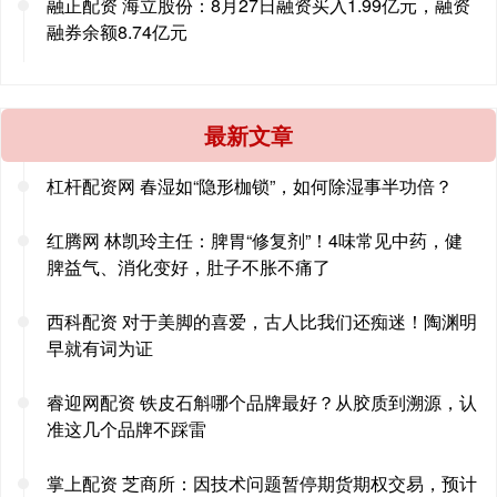
融正配资 海立股份：8月27日融资买入1.99亿元，融资
融券余额8.74亿元
最新文章
杠杆配资网 春湿如“隐形枷锁”，如何除湿事半功倍？
红腾网 林凯玲主任：脾胃“修复剂”！4味常见中药，健
脾益气、消化变好，肚子不胀不痛了
西科配资 对于美脚的喜爱，古人比我们还痴迷！陶渊明
早就有词为证
睿迎网配资 铁皮石斛哪个品牌最好？从胶质到溯源，认
准这几个品牌不踩雷
掌上配资 芝商所：因技术问题暂停期货期权交易，预计