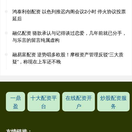
鸿泰利创配资 以色列推迟内阁会议2小时 停火协议投票
延后
融亿配资 骆歆承认与记得谈过恋爱，几年前就已分手，
与乐言的留言纯属虚构
融易富配资 逆势唱多欧股！摩根资产管理反驳“三大质
疑”，称现在上车还不晚
一鼎
十大配资平
在线配资开
炒股配资服
盈
台
户
务
友情链接：