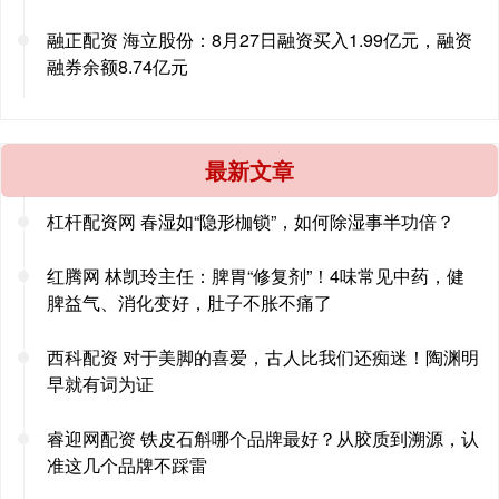
融正配资 海立股份：8月27日融资买入1.99亿元，融资
融券余额8.74亿元
最新文章
杠杆配资网 春湿如“隐形枷锁”，如何除湿事半功倍？
红腾网 林凯玲主任：脾胃“修复剂”！4味常见中药，健
脾益气、消化变好，肚子不胀不痛了
西科配资 对于美脚的喜爱，古人比我们还痴迷！陶渊明
早就有词为证
睿迎网配资 铁皮石斛哪个品牌最好？从胶质到溯源，认
准这几个品牌不踩雷