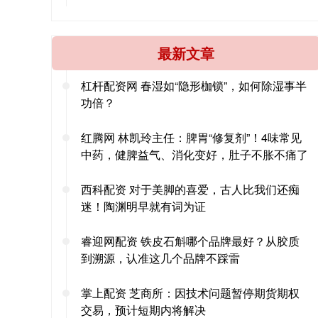
最新文章
杠杆配资网 春湿如“隐形枷锁”，如何除湿事半
功倍？
红腾网 林凯玲主任：脾胃“修复剂”！4味常见
中药，健脾益气、消化变好，肚子不胀不痛了
西科配资 对于美脚的喜爱，古人比我们还痴
迷！陶渊明早就有词为证
睿迎网配资 铁皮石斛哪个品牌最好？从胶质
到溯源，认准这几个品牌不踩雷
掌上配资 芝商所：因技术问题暂停期货期权
交易，预计短期内将解决