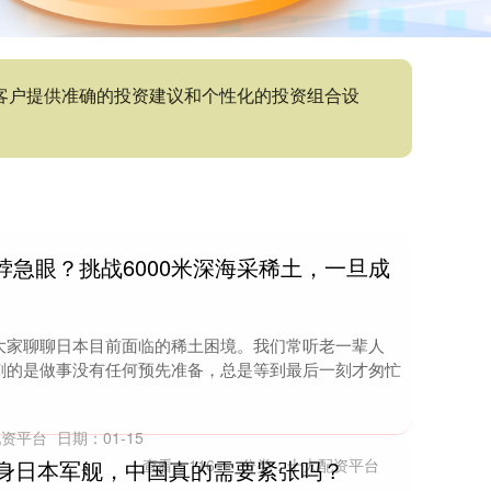
为客户提供准确的投资建议和个性化的投资组合设
脖急眼？挑战6000米深海采稀土，一旦成
大家聊聊日本目前面临的稀土困境。我们常听老一辈人
刺的是做事没有任何预先准备，总是等到最后一刻才匆忙
配资平台
日期：01-15
现身日本军舰，中国真的需要紧张吗？
查看：
116
分类：
十大配资平台