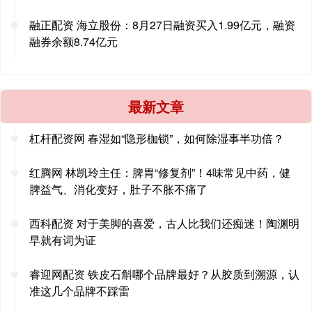
融正配资 海立股份：8月27日融资买入1.99亿元，融资
融券余额8.74亿元
最新文章
杠杆配资网 春湿如“隐形枷锁”，如何除湿事半功倍？
红腾网 林凯玲主任：脾胃“修复剂”！4味常见中药，健
脾益气、消化变好，肚子不胀不痛了
西科配资 对于美脚的喜爱，古人比我们还痴迷！陶渊明
早就有词为证
睿迎网配资 铁皮石斛哪个品牌最好？从胶质到溯源，认
准这几个品牌不踩雷