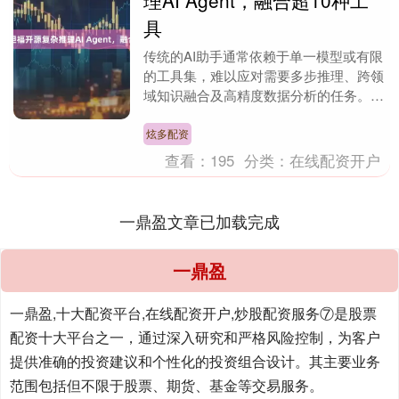
理AI Agent，融合超10种工
具
传统的AI助手通常依赖于单一模型或有限
的工具集，难以应对需要多步推理、跨领
域知识融合及高精度数据分析的任务。例
如，解决视觉谜题，需要精细图像理解和
基于文本的混合....
炫多配资
查看：
195
分类：
在线配资开户
一鼎盈文章已加载完成
一鼎盈
一鼎盈,十大配资平台,在线配资开户,炒股配资服务⑦是股票
配资十大平台之一，通过深入研究和严格风险控制，为客户
提供准确的投资建议和个性化的投资组合设计。其主要业务
范围包括但不限于股票、期货、基金等交易服务。